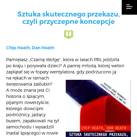
Sztuka skutecznego przekazu,
czyli przyczepne koncepcje
Chip Heath, Dan Heath
Pamiętasz „Czarną Wołgę”, która w latach PRL jeździła
po kraju i porywała dzieci? A pannę młodą, której welon
zaplątał się w łopaty wentylatora, gdy podrzucono
ją
na rękach w ramach
świętowania zaślubin?
A może znana jest Ci
historia o śpiącym,
pijanym rowerzyście,
którego dowcipni
podróżnicy, jadący
busem, zapakowali na tył
samochodu i wysadzili
(nadal śpiącego) w rowie