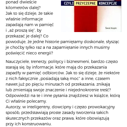
ponad dwieście
kilometrów dalej?
Jak to się dzieje, że takie
właśnie informacje
zapadają nam w pamięć
i „aż proszą się”, by
przekazać je dalej? Co
powoduje, że jedne historie pamiętamy doskonale, słysząc
je choćby tylko raz a na zapamiętanie innych musimy
poświęcić nieco energii?
Nauczyciele, trenerzy, politycy i biznesmeni, bardzo często
starają się, by informacje, które mają do przekazania
zapadły w pamięć odbiorców. Jak to się dzieje, że niektóre
z nich faktycznie „posiadają taką moc” a inne, czasem
nawet już po pięciu minutach od przekazania, znikają
lub zmieniają swoje znaczenie i niejednokrotnie treść?
Odpowiedzi na te i inne pytania znajdziesz w książce, którą
Ci właśnie polecamy.
Autorzy, w inteligentny, dowcipny i często prowokacyjny
sposób, przedstawiają proste zasady tworzenia takich
skutecznych przekazów oraz prawa, które obowiązują
przy ich konstruowaniu.