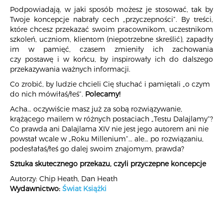
Podpowiadają, w jaki sposób możesz je stosować, tak by
Twoje koncepcje nabrały cech „przyczepności”. By treści,
które chcesz przekazać swoim pracownikom, uczestnikom
szkoleń, uczniom, klientom (niepotrzebne skreślić), zapadły
im w pamięć, czasem zmieniły ich zachowania
czy postawę i w końcu, by inspirowały ich do dalszego
przekazywania ważnych informacji.
Co zrobić, by ludzie chcieli Cię słuchać i pamiętali „o czym
do nich mówiłaś/łeś”.
Polecamy!
Acha… oczywiście masz już za sobą rozwiązywanie,
krążącego mailem w różnych postaciach „Testu Dalajlamy”?
Co prawda ani Dalajlama XIV nie jest jego autorem ani nie
powstał wcale w „Roku Millenium”… ale… po rozwiązaniu,
podesłałaś/łeś go dalej swoim znajomym, prawda?
Sztuka skutecznego przekazu, czyli przyczepne koncepcje
Autorzy: Chip Heath, Dan Heath
Wydawnictwo:
Świat Książki