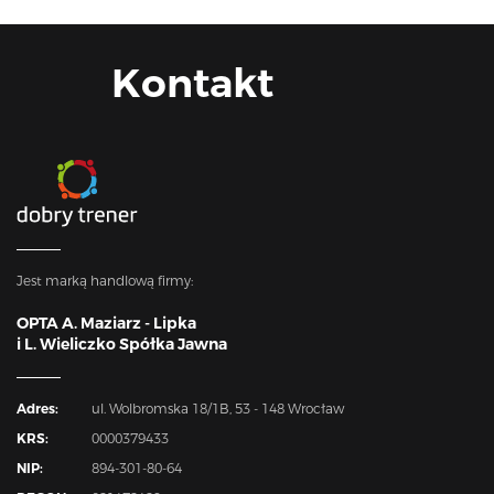
Kontakt
Jest marką handlową firmy:
OPTA A. Maziarz - Lipka
i L. Wieliczko Spółka Jawna
Adres:
ul. Wolbromska 18/1B, 53 - 148 Wrocław
KRS:
0000379433
NIP:
894-301-80-64