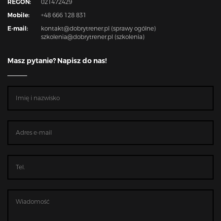
REGON:
021472429
Mobile:
+48 666 128 831
E-mail:
kontakt@dobrytrener.pl (sprawy ogólne)
szkolenia@dobrytrener.pl (szkolenia)
Masz pytanie? Napisz do nas!