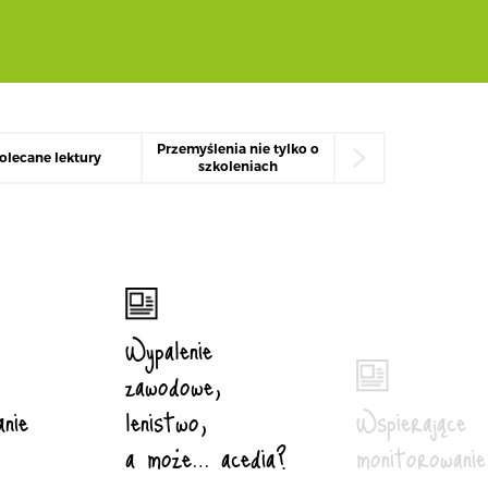
Przemyślenia nie tylko o
Ratunku!!! Został
olecane lektury
szkoleniach
menedżerem
Wypalenie
zawodowe,
nie
lenistwo,
Wspierające
a może… acedia?
monitorowanie