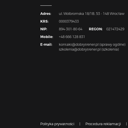
Adres:
ul. Wolbromska 18/1B, 53 - 148 Wrocław
KRS:
0000379433
NIP:
894-301-80-64
REGON:
021472429
Mobile:
+48 666 128 831
E-mail:
kontakt@dobrytrener.pl (sprawy ogólne)
szkolenia@dobrytrener.pl (szkolenia)
Polityka prywatności
|
Procedura reklamacji
|