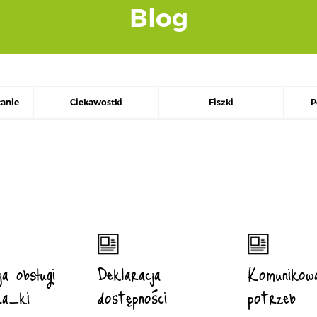
Blog
anie
Ciekawostki
Fiszki
P
ja obsługi
Deklaracja
Komunikowa
ra_ki
dostępności
potrzeb