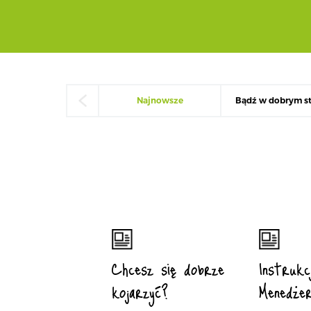
Najnowsze
Bądź w dobrym st
Chcesz się dobrze
Instrukc
kojarzyć?
Menedże